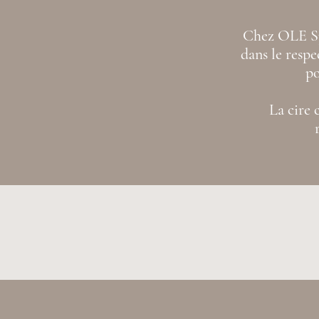
Chez OLE Spa
dans le respe
po
La cire 