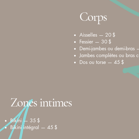
Corps
Aisselles — 20 $
Fessier — 30 $
Demi-jambes ou demi-bras 
Jambes complètes ou bras 
Dos ou torse — 45 $
Zones intimes
Bikini — 35 $
Bikini intégral — 45 $