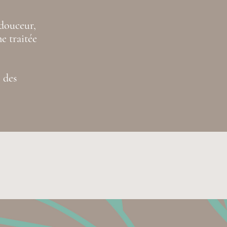
 douceur,
e traitée
e des