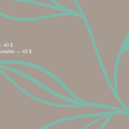
— 40 $
complets — 45 $